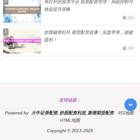
4
有杠杆的股票平台 股票配资管理：风险控制与
收益提升策略
232
5
炒股融资杠杆 期货配资直播：实盘带单，稳健
盈利！
230
友情链接：
大牛证券配资_炒股配资利息_靠谱期货配资
RSS地图
Powered by
HTML地图
Copyright
© 2013-2025