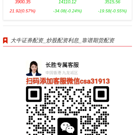
3900.35
14110.12
3515.56
21.92
(0.57%)
-34.08
(-0.24%)
-19.58
(-0.55%)
大牛证券配资_炒股配资利息_靠谱期货配资