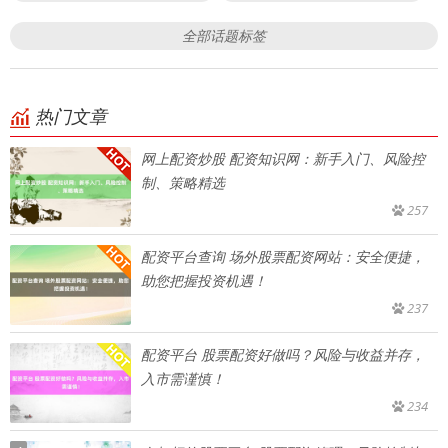
全部话题标签
热门文章
网上配资炒股 配资知识网：新手入门、风险控
制、策略精选
257
配资平台查询 场外股票配资网站：安全便捷，
助您把握投资机遇！
237
配资平台 股票配资好做吗？风险与收益并存，
入市需谨慎！
234