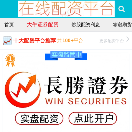
大牛证券配资
首页
炒股配资利息
靠谱期货
十大配资平台推荐
更多配资平台
共
100
+平台