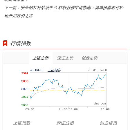
安全的杠杆炒股平台 杠杆炒股申请指南：简单步骤教你轻
下一篇：
松开启投资之路
行情指数
上证走势
深证走势
创业走势
上证指数
深证成指
创业板指