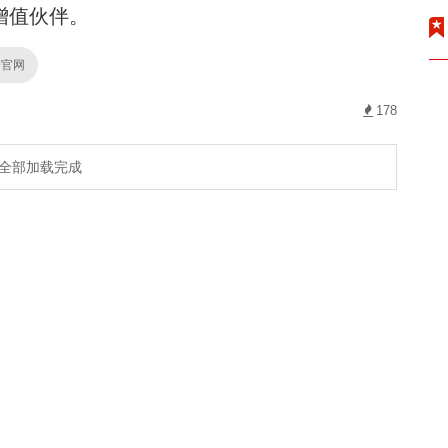
增值伙伴。
资官网
178
全部加载完成