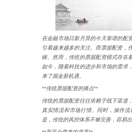
在金融市场日新月异的今天靠谱的配
引着越来越多的关注。而票据配资，
睐。然而，传统的票据配资模式存在
如今，随着科技的进步和市场的需求
来了掘金新机遇。
**传统票据配资的痛点**
传统的票据配资往往依赖于线下渠道
真实情况和市场行情。同时，操作流
是，传统的风控体系不够完善，容易出
**新平台带来的变革**