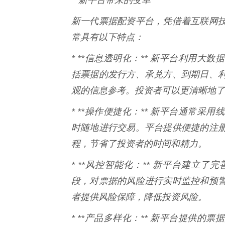
新一代票据配资平台，凭借着互联网
常具有以下特点：
* **信息透明化：** 新平台利用
括票据的发行方、承兑方、到期日、
观的信息参考。投资者可以更清晰地了
* **操作便捷化：** 新平台通常
时随地进行交易。平台提供便捷的注
程，节省了投资者的时间和精力。
* **风控智能化：** 新平台建立
段，对票据的风险进行实时监控和预
者提供风险保障，降低投资风险。
* **产品多样化：** 新平台提供