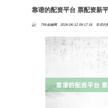
靠谱的配资平台 票配资新
靠谱的
756金融网
2026-06-12 09:17:16