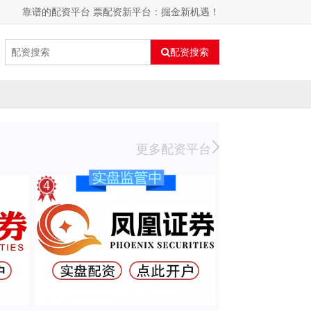
靠谱的配资平台 票配资新平台：掘金新机遇！
配资搜索
更多配资平台