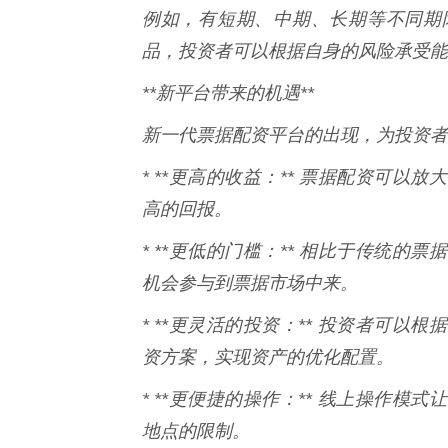
例如，有短期、中期、长期等不同期
品，投资者可以根据自身的风险承受能
**新平台带来的机遇**
新一代票据配资平台的出现，为投资者
* **更高的收益：** 票据配资可
高的回报。
* **更低的门槛：** 相比于传统
机会参与到票据市场中来。
* **更灵活的投资：** 投资者可
资方案，实现资产的优化配置。
* **更便捷的操作：** 线上操作
地点的限制。