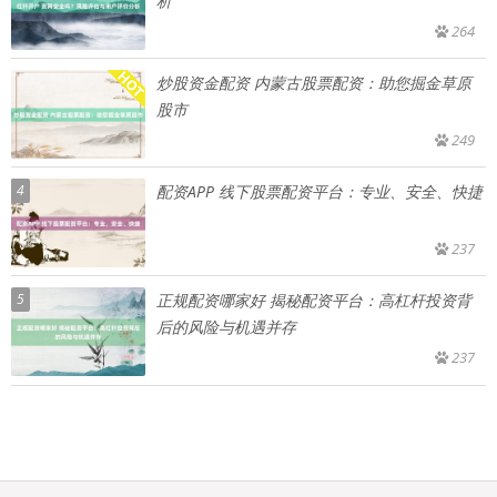
析
264
炒股资金配资 内蒙古股票配资：助您掘金草原
股市
249
4
配资APP 线下股票配资平台：专业、安全、快捷
237
5
正规配资哪家好 揭秘配资平台：高杠杆投资背
后的风险与机遇并存
237