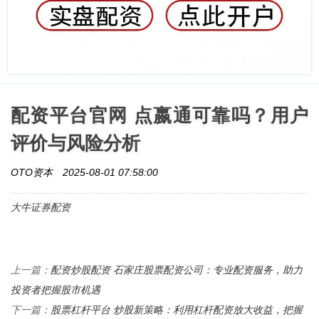
配资平台官网 点嬴通可靠吗？用户
评价与风险分析
OTO资本
2025-08-01 07:58:00
大牛证券配资
配资炒股配资 石家庄股票配资公司：专业配资服务，助力
上一篇：
投资者把握股市机遇
股票杠杆平台 炒股新策略：利用杠杆配资放大收益，把握
下一篇：