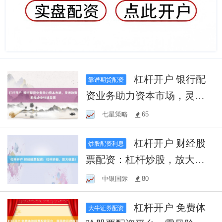
杠杆开户 银行配
靠谱期货配资
资业务助力资本市场，灵活
融资助推企业快速发展
七星策略
65
杠杆开户 财经股
炒股配资利息
票配资：杠杆炒股，放大收
益！
中银国际
80
杠杆开户 免费体
大牛证券配资