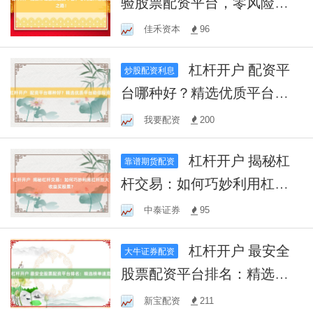
验股票配资平台，零风险开
启投资之路！
佳禾资本
96
杠杆开户 配资平
炒股配资利息
台哪种好？精选优质平台助
你投资！
我要配资
200
杠杆开户 揭秘杠
靠谱期货配资
杆交易：如何巧妙利用杠杆
放大收益买股票？
中泰证券
95
杠杆开户 最安全
大牛证券配资
股票配资平台排名：精选榜
单速览
新宝配资
211