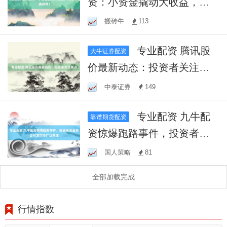
资：小资金撬动大收益，风
险与机遇并存！
搬砖牛
113
专业配资 腾讯股
大牛证券配资
价最新动态：投资者关注焦
点
中泰证券
149
专业配资 九牛配
靠谱期货配资
资惊爆跑路事件，投资者资
金安全引发市场广泛关注
国人策略
81
全部加载完成
行情指数